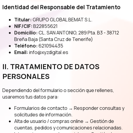
Identidad del Responsable del Tratamiento
Titular:
GRUPO GLOBAL BEMAT S.L.
NIF/CIF:
B22855621
Domicilio:
CL. SAN ANTONIO, 289 Pta. B3 - 38712
Breña Baja (Santa Cruz de Tenerife)
Teléfono:
621094435
Email:
info@xyzdigital.es
II. TRATAMIENTO DE DATOS
PERSONALES
Dependiendo del formulario o sección que rellenes,
usaremos tus datos para:
Formularios de contacto → Responder consultas y
solicitudes de información.
Alta de usuario / compras online → Gestión de
cuentas, pedidos y comunicaciones relacionadas.