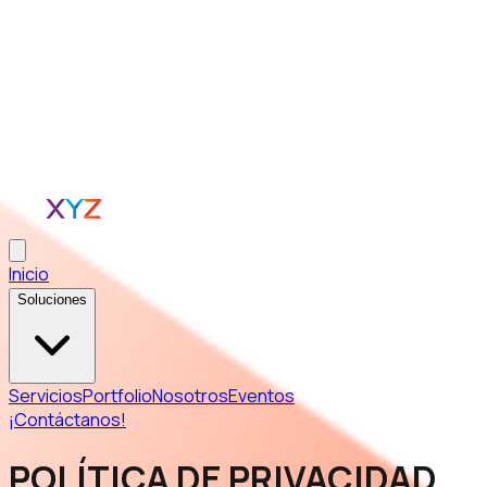
Inicio
Soluciones
Servicios
Portfolio
Nosotros
Eventos
¡Contáctanos!
POLÍTICA DE PRIVACIDAD